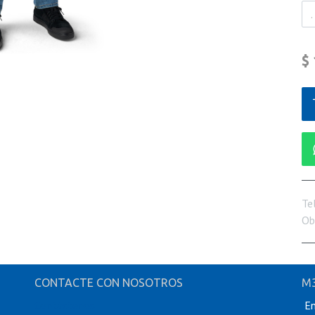
$
Te
Ob
CONTACTE CON NOSOTROS
M3
Contáctenos
En