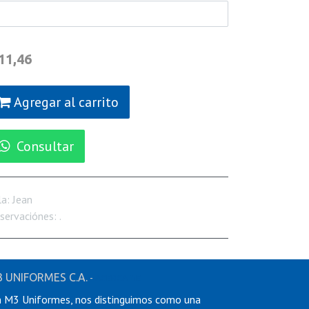
11,46
Agregar al carrito
Consultar
la
:
Jean
servaciónes
:
.
 UNIFORMES C.A.
-
ACERCA DE
 M3 Uniformes, nos distinguimos como una