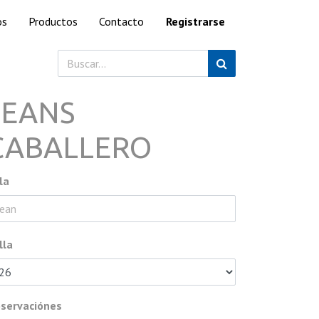
os
Productos
Contacto
Registrarse
JEANS
CABALLERO
la
lla
servaciónes