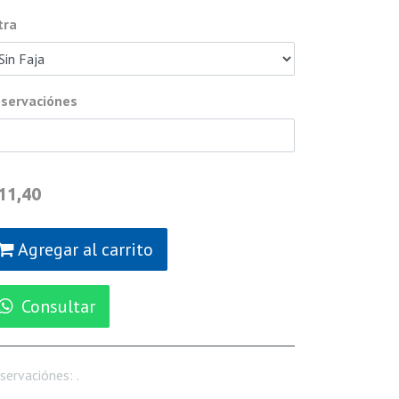
tra
servaciónes
11,40
Agregar al carrito
Consultar
servaciónes
:
.