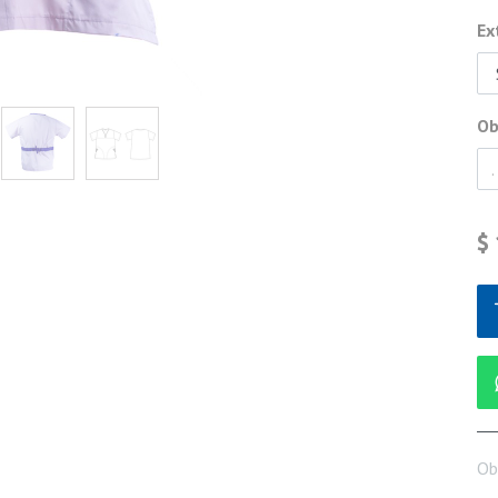
Ex
Ob
$
Ob